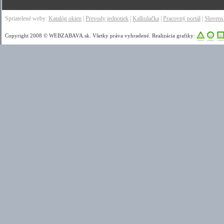
Spriatelené weby:
Katalóg okien
|
Prevody jednotiek
|
Kalkulačka
|
Pracovný portál
|
Sloven
Copyright 2008 © WEBZABAVA.sk. Všetky práva vyhradené. Realizácia grafiky: