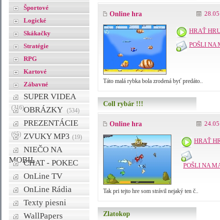
Športové
28.05
Online hra
Logické
HRAŤ HR
Skákačky
POŠLI NA 
Stratégie
RPG
Kartové
Táto malá rybka bola zrodená byť predáto..
Zábavné
SUPER VIDEA
Coll rybár !!!
(316)
OBRÁZKY
(534)
PREZENTÁCIE
24.05
Online hra
(65)
ZVUKY MP3
(19)
HRAŤ H
NIEČO NA
MOBIL
CHAT - POKEC
POŠLI NA M
OnLine TV
OnLine Rádia
Tak pri tejto hre som strávil nejaký ten č..
Texty piesni
Zlatokop
WallPapers