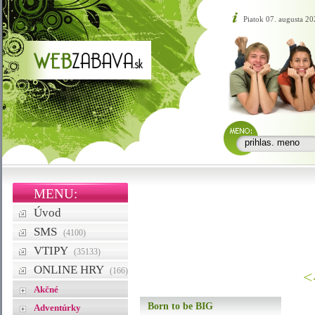
Piatok 07. augusta 20
MENU:
Úvod
SMS
(4100)
VTIPY
(35133)
ONLINE HRY
(166)
<
Akčné
Born to be BIG
Adventúrky