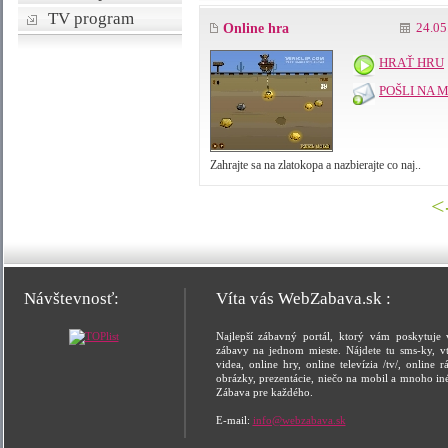
TV program
24.05
Online hra
HRAŤ HRU
POŠLI NA 
Zahrajte sa na zlatokopa a nazbierajte co naj..
<
Návštevnosť:
Víta vás WebZabava.sk :
Najlepší zábavný portál, ktorý vám poskytuje 
zábavy na jednom mieste. Nájdete tu sms-ky, vt
videa, online hry, online televízia /tv/, online rá
obrázky, prezentácie, niečo na mobil a mnoho in
Zábava pre každého.
E-mail:
info@webzabava.sk