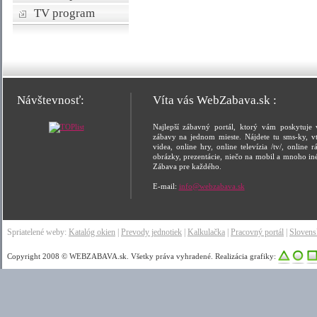
TV program
Návštevnosť:
Víta vás WebZabava.sk :
Najlepší zábavný portál, ktorý vám poskytuje 
zábavy na jednom mieste. Nájdete tu sms-ky, vt
videa, online hry, online televízia /tv/, online rá
obrázky, prezentácie, niečo na mobil a mnoho in
Zábava pre každého.
E-mail:
info@webzabava.sk
Spriatelené weby:
Katalóg okien
|
Prevody jednotiek
|
Kalkulačka
|
Pracovný portál
|
Sloven
Copyright 2008 © WEBZABAVA.sk. Všetky práva vyhradené. Realizácia grafiky: