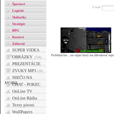
Športové
E-mail:
Logické
Skákačky
Stratégie
RPG
Kartové
Zábavné
SUPER VIDEA
Perfektná hra ...ste sniper ktorý ma zlikvidovať nepr
(316)
OBRÁZKY
(534)
PREZENTÁCIE
(65)
ZVUKY MP3
(19)
NIEČO NA
MOBIL
CHAT - POKEC
OnLine TV
OnLine Rádia
Texty piesni
WallPapers