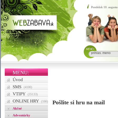
Pondelok 10. augusta
MENU:
Úvod
SMS
(4100)
VTIPY
(35133)
ONLINE HRY
Pošlite si hru na mail
(166)
Akčné
Adventúrky