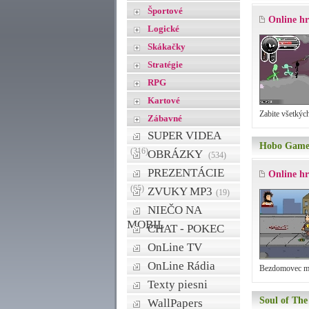
Športové
Online h
Logické
Skákačky
Stratégie
RPG
Kartové
Zabite všetkých
Zábavné
SUPER VIDEA
Hobo Gam
(316)
OBRÁZKY
(534)
PREZENTÁCIE
Online h
(65)
ZVUKY MP3
(19)
NIEČO NA
MOBIL
CHAT - POKEC
OnLine TV
OnLine Rádia
Bezdomovec mlá
Texty piesni
Soul of Th
WallPapers