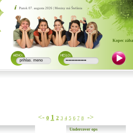
Piatok 07. augusta 2026 | Meniny má Štefánia
Kopec zába
<-
1
->
0
2
3
4
5
6
7
8
Undercover ops