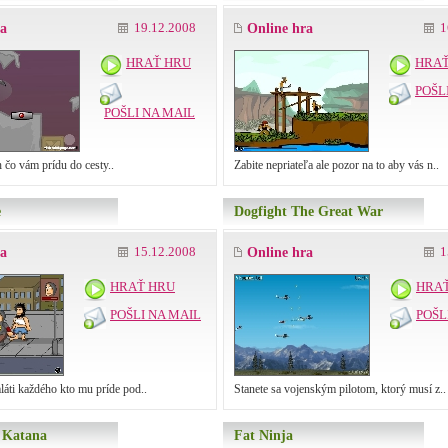
19.12.2008
1
ra
Online hra
HRAŤ HRU
HRAŤ
POŠL
POŠLI NA MAIL
 čo vám prídu do cesty..
Zabite nepriateľa ale pozor na to aby vás n..
e
Dogfight The Great War
15.12.2008
1
ra
Online hra
HRAŤ HRU
HRA
POŠLI NA MAIL
POŠL
ti každého kto mu príde pod..
Stanete sa vojenským pilotom, ktorý musí z..
e Katana
Fat Ninja