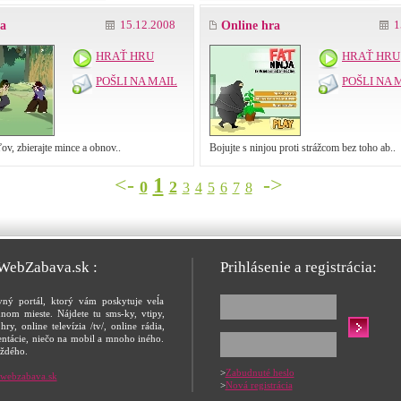
15.12.2008
1
ra
Online hra
HRAŤ HRU
HRAŤ HRU
POŠLI NA MAIL
POŠLI NA 
ľov, zbierajte mince a obnov..
Bojujte s ninjou proti strážcom bez toho ab..
<-
1
->
0
2
3
4
5
6
7
8
 WebZabava.sk :
Prihlásenie a registrácia:
vný portál, ktorý vám poskytuje veĺa
nom mieste. Nájdete tu sms-ky, vtipy,
hry, online televízia /tv/, online rádia,
entácie, niečo na mobil a mnoho iného.
ždého.
>
Zabudnuté heslo
webzabava.sk
>
Nová registrácia