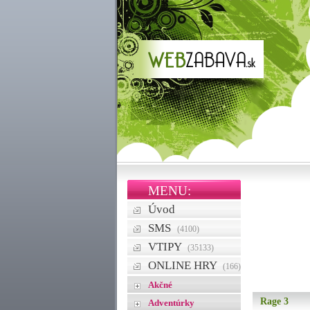
MENU:
Úvod
SMS
(4100)
VTIPY
(35133)
ONLINE HRY
(166)
Akčné
Rage 3
Adventúrky