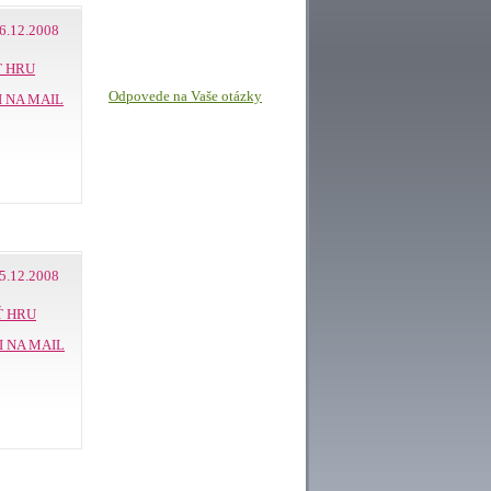
6.12.2008
 HRU
Odpovede na Vaše otázky
I NA MAIL
5.12.2008
Ť HRU
I NA MAIL