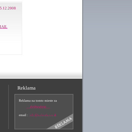
5.12.2008
MAIL
Reklama
Reklama na tomto mieste za
...dohodou...
email :
info@webzabava.sk