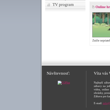
TV program
Online h
Zničte nepriate
Návštevnosť:
Víta vás
Najlepší zába
zábavy na jed
videa, online 
obrázky, prez
Zábava pre ka
E-mail:
info@