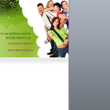
vy na jednom mieste
WEB
ZABAVA
.sk
ZABUDNUTÉ HESLO
NOVÁ REGISTRÁCIA