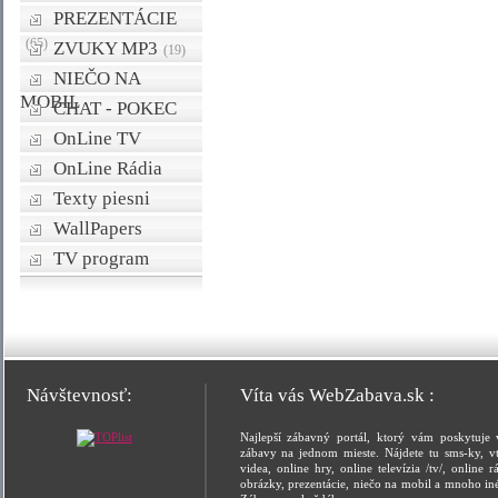
PREZENTÁCIE
(65)
ZVUKY MP3
(19)
NIEČO NA
MOBIL
CHAT - POKEC
OnLine TV
OnLine Rádia
Texty piesni
WallPapers
TV program
Návštevnosť:
Víta vás WebZabava.sk :
Najlepší zábavný portál, ktorý vám poskytuje 
zábavy na jednom mieste. Nájdete tu sms-ky, vt
videa, online hry, online televízia /tv/, online rá
obrázky, prezentácie, niečo na mobil a mnoho in