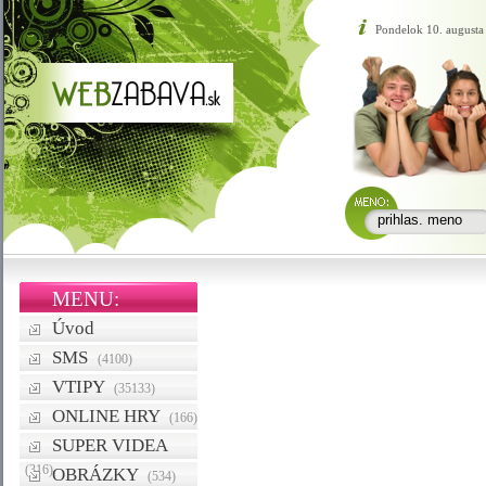
Pondelok 10. augusta
MENU:
Úvod
SMS
(4100)
VTIPY
(35133)
ONLINE HRY
(166)
SUPER VIDEA
(316)
OBRÁZKY
(534)